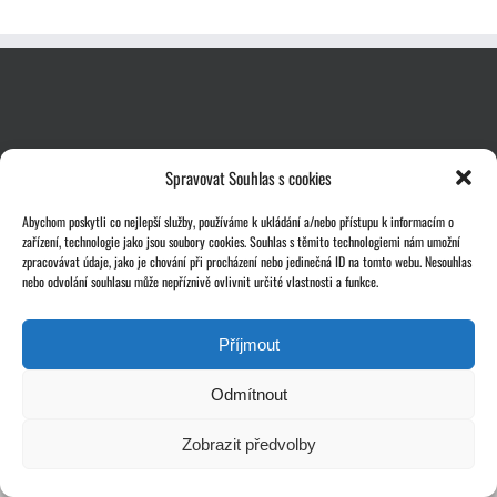
Spravovat Souhlas s cookies
Abychom poskytli co nejlepší služby, používáme k ukládání a/nebo přístupu k informacím o
zařízení, technologie jako jsou soubory cookies. Souhlas s těmito technologiemi nám umožní
zpracovávat údaje, jako je chování při procházení nebo jedinečná ID na tomto webu. Nesouhlas
nebo odvolání souhlasu může nepříznivě ovlivnit určité vlastnosti a funkce.
Příjmout
Odmítnout
Copyright 2024 | Statika Bárta, s.r.o.
Zobrazit předvolby