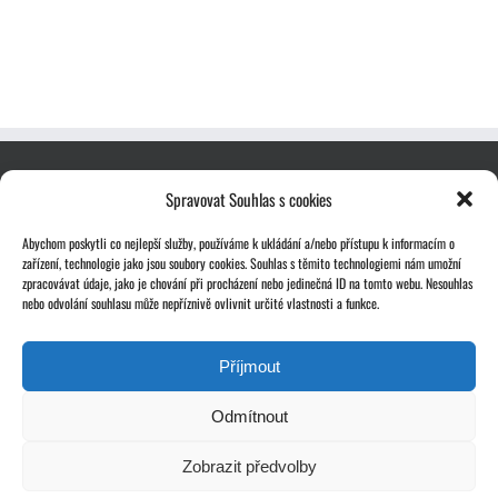
Spravovat Souhlas s cookies
Abychom poskytli co nejlepší služby, používáme k ukládání a/nebo přístupu k informacím o
zařízení, technologie jako jsou soubory cookies. Souhlas s těmito technologiemi nám umožní
zpracovávat údaje, jako je chování při procházení nebo jedinečná ID na tomto webu. Nesouhlas
nebo odvolání souhlasu může nepříznivě ovlivnit určité vlastnosti a funkce.
Příjmout
Odmítnout
Zobrazit předvolby
Copyright 2024 | Statika Bárta, s.r.o.