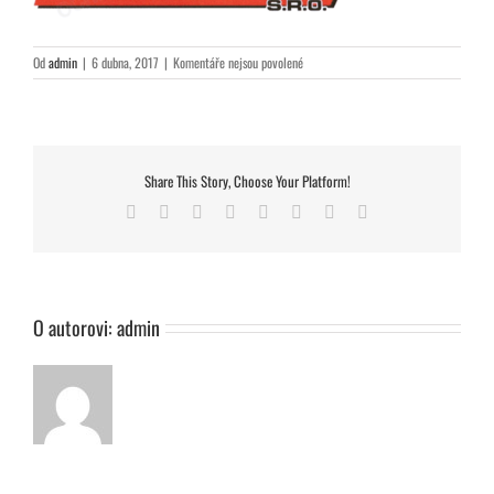
u
Od
admin
|
6 dubna, 2017
|
Komentáře nejsou povolené
textu
s
názvem
osicka-
stavebni-
Share This Story, Choose Your Platform!
firma-
sro-
Facebook
Twitter
Reddit
LinkedIn
Tumblr
Pinterest
Vk
E-
p482239z318650u
mail
O autorovi:
admin