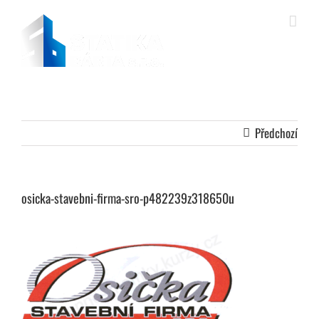
Přeskočit
na
obsah
Předchozí
osicka-stavebni-firma-sro-p482239z318650u