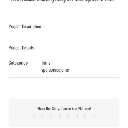
Project Description
Project Details
Categories:
firmy
spolupracujeme
Share This Story, Choose Your Platform!
Facebook
Twitter
Reddit
LinkedIn
Tumblr
Pinterest
Vk
E-
mail